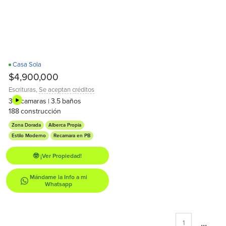
Casa Sola
Recamara en PB
$4,900,000
Escrituras
,
Se aceptan créditos
3
recamaras
3.5
baños
|
188
construcción
Zona Dorada
Alberca Propia
Estilo Moderno
Recamara en PB
🤓 ¡Ver Propiedad!
Mándame la Info a mi
Whatsapp
...
1