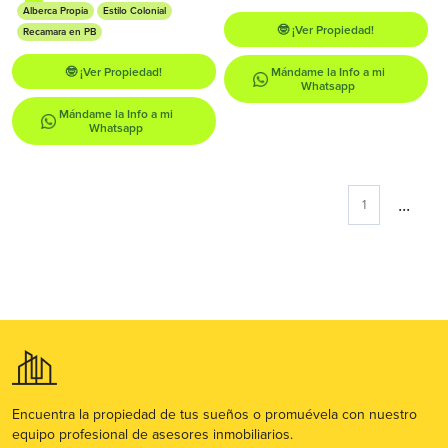
Alberca Propia
Estilo Colonial
🤓 ¡Ver Propiedad!
Recamara en PB
🤓 ¡Ver Propiedad!
Mándame la Info a mi
Whatsapp
Mándame la Info a mi
Whatsapp
...
1
Encuentra la propiedad de tus sueños o promuévela con nuestro
equipo profesional de asesores inmobiliarios.