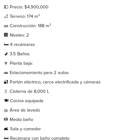
💵 Precio: $4,900,000
📐 Terreno: 174 m²
🧱 Construcción: 188 m²
🏢 Niveles: 2
🛏️ 4 recámaras
🚽 3.5 Baños
🔽 Planta baja:
🚗 Estacionamiento para 2 autos
🔐 Portón eléctrico, cerca electrificada y cámaras
💧 Cisterna de 8,000 L
🍽️ Cocina equipada
🧺 Área de lavado
🚻 Medio baño
🛋️ Sala y comedor
🛏️ Recámara con baño completo