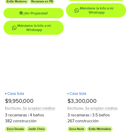
Estilo Moderno
Recamara en PB
Mándame la Info a mi
Whatsapp
🤓 ¡Ver Propiedad!
Mándame la Info a mi
Whatsapp
Casa Sola
Casa Sola
Recamara en PB
$9,950,000
$3,300,000
Escrituras
,
Se aceptan créditos
Escrituras
,
Se aceptan créditos
3
recamaras
4
baños
3
recamaras
3.5
baños
|
|
382
construcción
267
construcción
Zona Dorada
Jardín Chico
Zona Norte
Estilo Minimalista