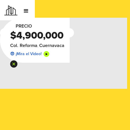
PRECIO
$4,900,000
🔥 Da Click en la Foto p/ Expanderla
Col.
Reforma
Cuernavaca
,
😎 ¡Mira el Video!