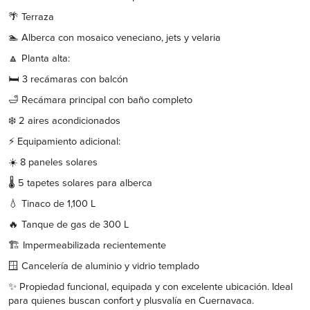
🌴 Terraza
🏊 Alberca con mosaico veneciano, jets y velaria
🔼 Planta alta:
🛏️ 3 recámaras con balcón
🛁 Recámara principal con baño completo
❄️ 2 aires acondicionados
⚡ Equipamiento adicional:
☀️ 8 paneles solares
🌡️ 5 tapetes solares para alberca
💧 Tinaco de 1,100 L
🔥 Tanque de gas de 300 L
🏗️ Impermeabilizada recientemente
🪟 Cancelería de aluminio y vidrio templado
✨ Propiedad funcional, equipada y con excelente ubicación. Ideal
para quienes buscan confort y plusvalía en Cuernavaca.