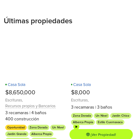
Últimas propiedades
Casa Sola
Casa Sola
Recamara en PB
D
D
$8,650,000
$8,000
Escrituras
,
Escrituras
,
Recursos propios y Bancarios
3
recamaras
3
baños
|
3
recamaras
4
baños
|
Zona Dorada
Un Nivel
Jardín Chico
400
construcción
Alberca Propia
Estilo Cuernavaca
Oportunidad
Zona Dorada
Un Nivel
Jardín Grande
Alberca Propia
🤓 ¡Ver Propiedad!