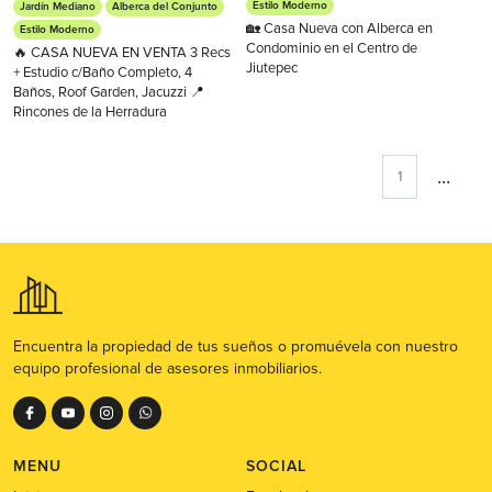
Estilo Moderno
Jardín Mediano
Alberca del Conjunto
🏡 Casa Nueva con Alberca en
Estilo Moderno
Condominio en el Centro de
🔥 CASA NUEVA EN VENTA 3 Recs
Jiutepec
+ Estudio c/Baño Completo, 4
Baños, Roof Garden, Jacuzzi 📍
Rincones de la Herradura
...
1
Encuentra la propiedad de tus sueños o promuévela con nuestro
equipo profesional de asesores inmobiliarios.
MENU
SOCIAL