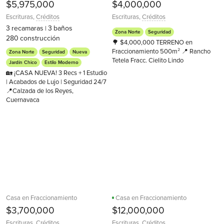
$5,975,000
$4,000,000
Escrituras
,
Créditos
Escrituras
,
Créditos
3
recamaras
3
baños
|
Zona Norte
Seguridad
280
construcción
🌳 $4,000,000 TERRENO en
Fraccionamiento 500m² 📍 Rancho
Zona Norte
Seguridad
Nueva
Tetela Fracc. Cielito Lindo
Jardín Chico
Estilo Moderno
🏡 ¡CASA NUEVA! 3 Recs + 1 Estudio
| Acabados de Lujo | Seguridad 24/7
📍Calzada de los Reyes,
Cuernavaca
Casa en Fraccionamiento
Casa en Fraccionamiento
$3,700,000
$12,000,000
Escrituras
,
Créditos
Escrituras
,
Créditos