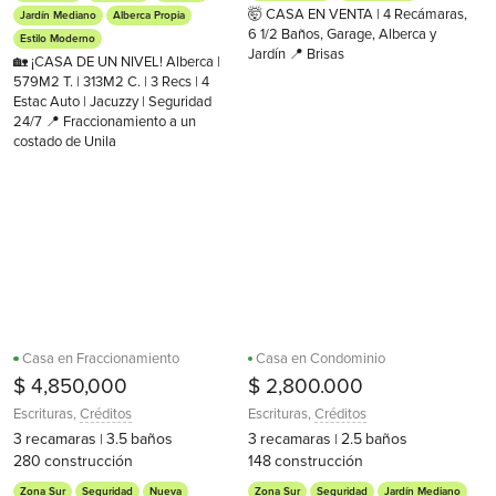
🤯 CASA EN VENTA | 4 Recámaras,
Jardín Mediano
Alberca Propia
6 1/2 Baños, Garage, Alberca y
Estilo Moderno
Jardín 📍 Brisas
🏡 ¡CASA DE UN NIVEL! Alberca |
579M2 T. | 313M2 C. | 3 Recs | 4
Estac Auto | Jacuzzy | Seguridad
24/7 📍 Fraccionamiento a un
costado de Unila
Casa en Fraccionamiento
Casa en Condominio
$ 4,850,000
$ 2,800.000
Escrituras
,
Créditos
Escrituras
,
Créditos
3
recamaras
3.5
baños
3
recamaras
2.5
baños
|
|
280
construcción
148
construcción
Zona Sur
Seguridad
Nueva
Zona Sur
Seguridad
Jardín Mediano