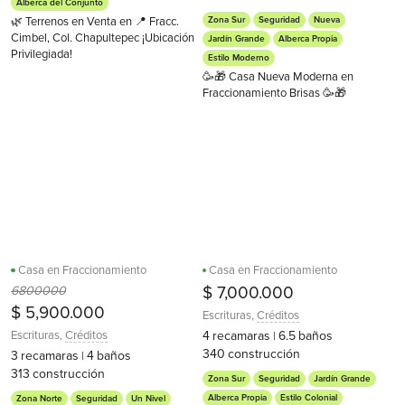
Alberca del Conjunto
🌿 Terrenos en Venta en 📍 Fracc.
Zona Sur
Seguridad
Nueva
Cimbel, Col. Chapultepec ¡Ubicación
Jardín Grande
Alberca Propia
Privilegiada!
Estilo Moderno
🥳🎁 Casa Nueva Moderna en
Fraccionamiento Brisas 🥳🎁
Casa en Fraccionamiento
Casa en Fraccionamiento
6800000
$ 7,000.000
$ 5,900.000
Escrituras
,
Créditos
Escrituras
,
Créditos
4
recamaras
6.5
baños
|
340
construcción
3
recamaras
4
baños
|
313
construcción
Zona Sur
Seguridad
Jardín Grande
Alberca Propia
Estilo Colonial
Zona Norte
Seguridad
Un Nivel