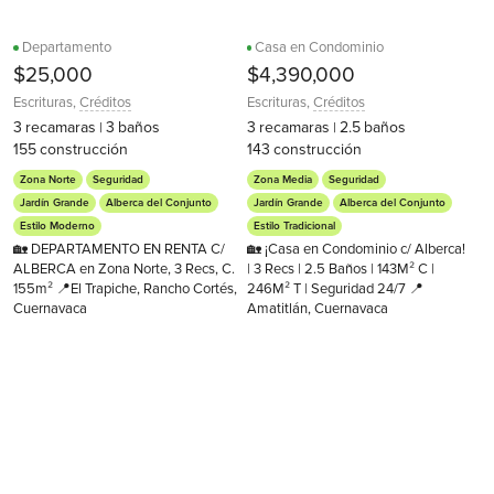
Departamento
Casa en Condominio
$25,000
$4,390,000
Escrituras
,
Créditos
Escrituras
,
Créditos
3
recamaras
3
baños
3
recamaras
2.5
baños
|
|
155
construcción
143
construcción
Zona Norte
Seguridad
Zona Media
Seguridad
Jardín Grande
Alberca del Conjunto
Jardín Grande
Alberca del Conjunto
Estilo Moderno
Estilo Tradicional
🏡 DEPARTAMENTO EN RENTA C/
🏡 ¡Casa en Condominio c/ Alberca!
ALBERCA en Zona Norte, 3 Recs, C.
| 3 Recs | 2.5 Baños | 143M² C |
155m² 📍El Trapiche, Rancho Cortés,
246M² T | Seguridad 24/7 📍
Cuernavaca
Amatitlán, Cuernavaca