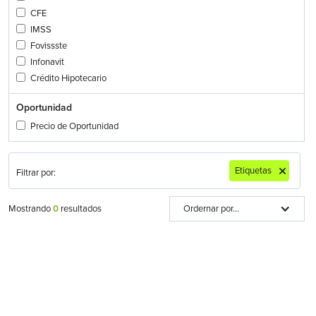
CFE
IMSS
Fovissste
Infonavit
Crédito Hipotecario
Oportunidad
Precio de Oportunidad
Etiquetas
Filtrar por:
Mostrando
0
resultados
Ordernar por...