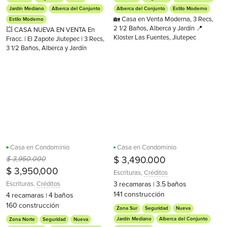
Jardín Mediano
Alberca del Conjunto
Alberca del Conjunto
Estilo Moderno
🏡 Casa en Venta Moderna, 3 Recs,
Estilo Moderno
2 1/2 Baños, Alberca y Jardín 📍
💥 CASA NUEVA EN VENTA En
Kloster Las Fuentes, Jiutepec
Fracc. | El Zapote Jiutepec | 3 Recs,
3 1/2 Baños, Alberca y Jardín
Casa en Condominio
Casa en Condominio
$ 3,950.000
$ 3,490.000
$ 3,950,000
Escrituras
,
Créditos
Escrituras
,
Créditos
3
recamaras
3.5
baños
|
141
construcción
4
recamaras
4
baños
|
160
construcción
Zona Sur
Seguridad
Nueva
Jardín Mediano
Alberca del Conjunto
Zona Norte
Seguridad
Nueva