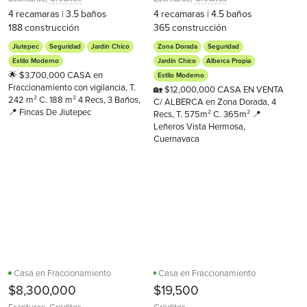
4
recamaras
3.5
baños
4
recamaras
4.5
baños
|
|
188
construcción
365
construcción
Jiutepec
Seguridad
Jardín Chico
Zona Dorada
Seguridad
Estilo Moderno
Jardín Chico
Alberca Propia
🌟 $3,700,000 CASA en
Estilo Moderno
Fraccionamiento con vigilancia, T.
🏡 $12,000,000 CASA EN VENTA
242 m² C. 188 m² 4 Recs, 3 Baños,
C/ ALBERCA en Zona Dorada, 4
📍 Fincas De Jiutepec
Recs, T. 575m² C. 365m² 📍
Leñeros Vista Hermosa,
Cuernavaca
Casa en Fraccionamiento
Casa en Fraccionamiento
$8,300,000
$19,500