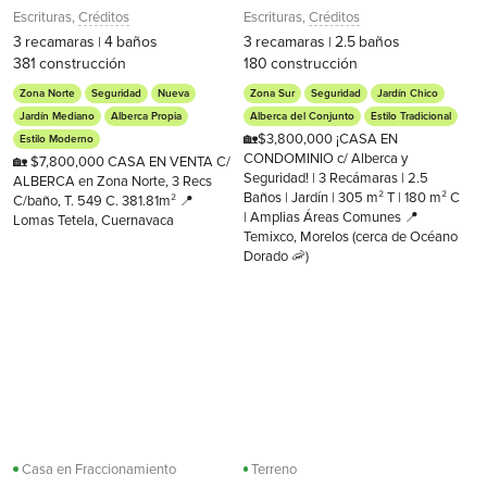
Escrituras
,
Créditos
Escrituras
,
Créditos
3
recamaras
4
baños
3
recamaras
2.5
baños
|
|
381
construcción
180
construcción
Zona Norte
Seguridad
Nueva
Zona Sur
Seguridad
Jardín Chico
Jardín Mediano
Alberca Propia
Alberca del Conjunto
Estilo Tradicional
🏡$3,800,000 ¡CASA EN
Estilo Moderno
CONDOMINIO c/ Alberca y
🏡 $7,800,000 CASA EN VENTA C/
Seguridad! | 3 Recámaras | 2.5
ALBERCA en Zona Norte, 3 Recs
Baños | Jardín | 305 m² T | 180 m² C
C/baño, T. 549 C. 381.81m² 📍
| Amplias Áreas Comunes 📍
Lomas Tetela, Cuernavaca
Temixco, Morelos (cerca de Océano
Dorado 🦐)
Casa en Fraccionamiento
Terreno