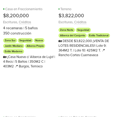
Casa en Fraccionamiento
Terreno
$8,200,000
$3,822,000
Escrituras
,
Créditos
Escrituras
,
Créditos
4
recamaras
5
baños
|
Zona Norte
Seguridad
350
construcción
Alberca del Conjunto
Estilo Tradicional
Zona Sur
Seguridad
Nueva
🏡 DESDE $3,822,000 ¡VENTA DE
LOTES RESIDENCIALES!| Lote 9:
Jardín Mediano
Alberca Propia
364M2 T. | Lote 10: 425M2 T. 📍
Estilo Moderno
Rancho Cortes Cuernavaca
🏡 ¡Casa Nueva c/ Alberca de Lujo! |
4 Recs | 5 Baños | 350M2 C |
403M2 📍 Burgos, Temixco