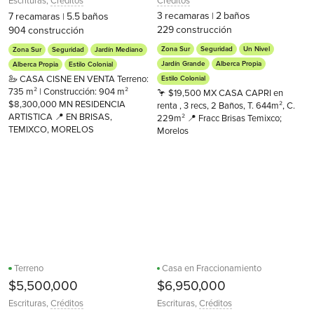
Escrituras
,
Créditos
Créditos
3
recamaras
2
baños
7
recamaras
5.5
baños
|
|
229
construcción
904
construcción
Zona Sur
Seguridad
Un Nivel
Zona Sur
Seguridad
Jardín Mediano
Jardín Grande
Alberca Propia
Alberca Propia
Estilo Colonial
🦢 CASA CISNE EN VENTA Terreno:
Estilo Colonial
735 m² | Construcción: 904 m²
🦩 $19,500 MX CASA CAPRI en
$8,300,000 MN RESIDENCIA
renta , 3 recs, 2 Baños, T. 644m², C.
ARTISTICA 📍 EN BRISAS,
229m² 📍 Fracc Brisas Temixco;
TEMIXCO, MORELOS
Morelos
Terreno
Casa en Fraccionamiento
$5,500,000
$6,950,000
Escrituras
,
Créditos
Escrituras
,
Créditos