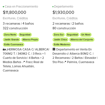
Casa en Fraccionamiento
Departamento
$11,800,000
$1,930,000
Escrituras
,
Créditos
Escrituras
,
Créditos
3
recamaras
4
baños
2
recamaras
2
baños
|
|
322
construcción
80
construcción
Zona Norte
Seguridad
Zona Sur
Seguridad
Un Nivel
Jardín Grande
Alberca Propia
Jardín Chico
Alberca del Conjunto
Estilo Cuernavaca
Estilo Moderno
🏡 ¡HERMOSA CASA C/ ALBERCA!
🏢 Departamento en Venta En
706M2 T. | 340M2 C. | 3 Recs + 1
Desarrollo c/ Alberca 80M2 C. |
Cuarto de Servicio | 4 Baños + 2
2 Recamaras | 2 Baños | Elevador |
Medios Baños 📍 Fracc Real de
5to Piso📍 Palmira, Cuernavaca
Tetela, Lomas Ahuatlán,
Cuernavaca