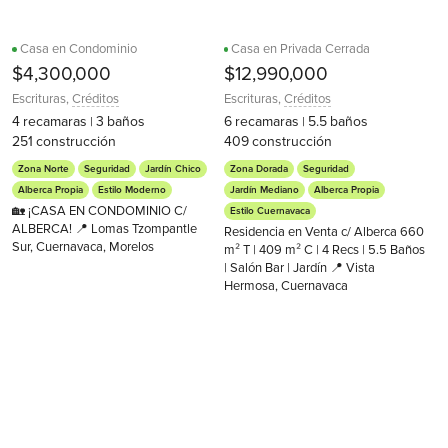
Casa en Condominio
Casa en Privada Cerrada
$4,300,000
$12,990,000
Escrituras
,
Créditos
Escrituras
,
Créditos
4
recamaras
3
baños
6
recamaras
5.5
baños
|
|
251
construcción
409
construcción
Zona Norte
Seguridad
Jardín Chico
Zona Dorada
Seguridad
Alberca Propia
Estilo Moderno
Jardín Mediano
Alberca Propia
🏡 ¡CASA EN CONDOMINIO C/
Estilo Cuernavaca
ALBERCA! 📍 Lomas Tzompantle
Residencia en Venta c/ Alberca 660
Sur, Cuernavaca, Morelos
m² T | 409 m² C | 4 Recs | 5.5 Baños
| Salón Bar | Jardín 📍 Vista
Hermosa, Cuernavaca