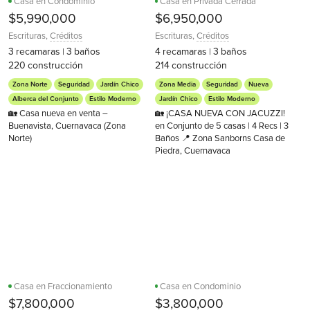
Casa en Condominio
Casa en Privada Cerrada
$5,990,000
$6,950,000
Escrituras
,
Créditos
Escrituras
,
Créditos
3
recamaras
3
baños
4
recamaras
3
baños
|
|
220
construcción
214
construcción
Zona Norte
Seguridad
Jardín Chico
Zona Media
Seguridad
Nueva
Alberca del Conjunto
Estilo Moderno
Jardín Chico
Estilo Moderno
🏡 Casa nueva en venta –
🏡 ¡CASA NUEVA CON JACUZZI!
Buenavista, Cuernavaca (Zona
en Conjunto de 5 casas | 4 Recs | 3
Norte)
Baños 📍 Zona Sanborns Casa de
Piedra, Cuernavaca
Casa en Fraccionamiento
Casa en Condominio
$7,800,000
$3,800,000