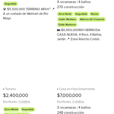
4
recamaras
4
baños
|
Seguridad
270
construcción
💎 $5,500,000 TERRENO 485m² 📍
A un costado de Walmart de Río
Zona Norte
Seguridad
Nueva
Mayo
Jardín Mediano
Alberca del Conjunto
Estilo Moderno
🏡 $6,950,000MX HERMOSA
CASA NUEVA, 4 Recs, 4 Baños,
Jardín 📍 Zona Rancho Cortés
Terreno
Casa en Fraccionamiento
$2,400,000
$7,000,000
Escrituras
,
Créditos
Escrituras
,
Créditos
3
recamaras
4
baños
|
Zona Media
Seguridad
248
construcción