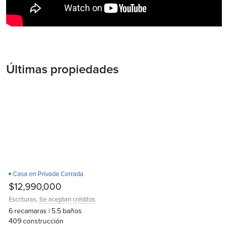
Últimas propiedades
Casa en Privada Cerrada
D
$12,990,000
Escrituras
,
Se aceptan créditos
6
recamaras
5.5
baños
|
409
construcción