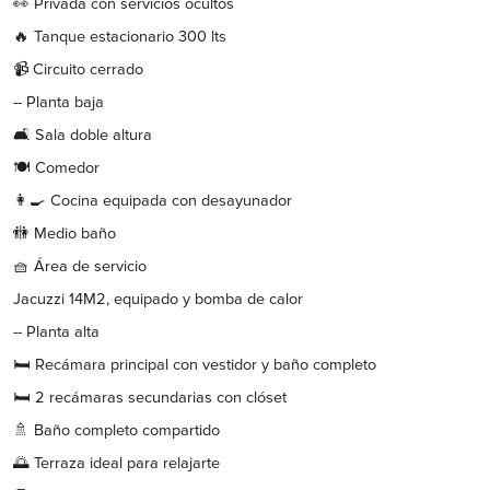
👀 Privada con servicios ocultos
🔥 Tanque estacionario 300 lts
📹 Circuito cerrado
-- Planta baja
🛋️ Sala doble altura
🍽️ Comedor
👩‍🍳 Cocina equipada con desayunador
🚻 Medio baño
🧺 Área de servicio
Jacuzzi 14M2, equipado y bomba de calor
-- Planta alta
🛏️ Recámara principal con vestidor y baño completo
🛏️ 2 recámaras secundarias con clóset
🚿 Baño completo compartido
🌅 Terraza ideal para relajarte