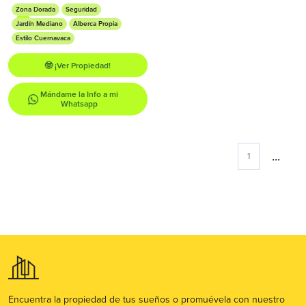
Zona Dorada
Seguridad
Jardín Mediano
Alberca Propia
Estilo Cuernavaca
🤓 ¡Ver Propiedad!
Mándame la Info a mi
Whatsapp
...
1
Encuentra la propiedad de tus sueños o promuévela con nuestro