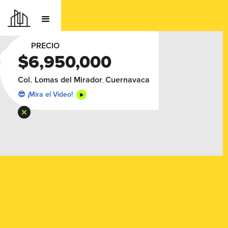
PRECIO
$6,950,000
🔥 Da Click en la Foto p/ Expanderla
Col.
Lomas del Mirador
Cuernavaca
,
😎 ¡Mira el Video!