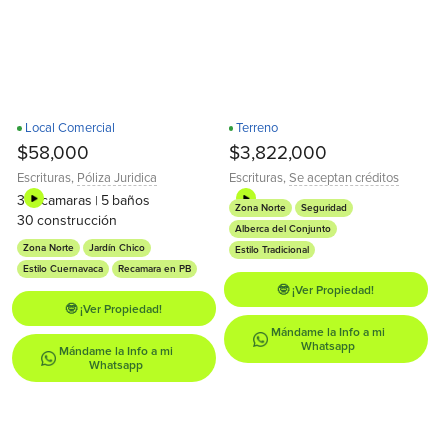
Local Comercial
Terreno
Recamara en PB
$58,000
$3,822,000
Escrituras
,
Póliza Juridica
Escrituras
,
Se aceptan créditos
3
recamaras
5
baños
|
Zona Norte
Seguridad
30
construcción
Alberca del Conjunto
Zona Norte
Jardín Chico
Estilo Tradicional
Estilo Cuernavaca
Recamara en PB
🤓 ¡Ver Propiedad!
🤓 ¡Ver Propiedad!
Mándame la Info a mi
Whatsapp
Mándame la Info a mi
Whatsapp