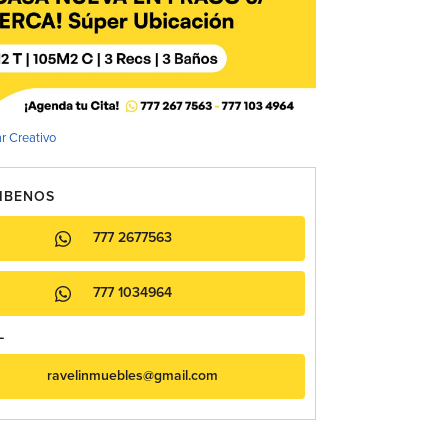
r Creativo
IBENOS
777 2677563
777 1034964
L
ravelinmuebles@gmail.com