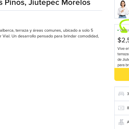
s Pinos, Jiutepec Morelos
 alberca, terraza y áreas comunes, ubicado a solo 5
Vent
ar Vial. Un desarrollo pensado para brindar comodidad,
$2,
Vive en
terraza
de Jiut
para br
3
A