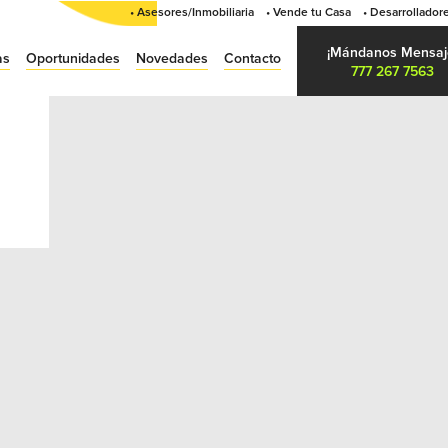
• Asesores/Inmobiliaria
• Vende tu Casa
• Desarrollador
¡Mándanos Mensaj
as
Oportunidades
Novedades
Contacto
777 267 7563