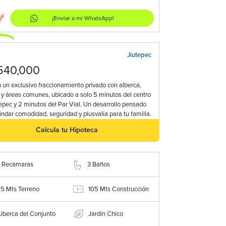
¡Enviar a mi WhatsApp!
a
Jiutepec
540,000
 un exclusivo fraccionamiento privado con alberca,
 y áreas comunes, ubicado a solo 5 minutos del centro
epec y 2 minutos del Par Vial. Un desarrollo pensado
indar comodidad, seguridad y plusvalía para tu familia.
Calcula tu Hipoteca
Recamaras
3
Baños
85
Mts Terreno
105
Mts Construcción
lberca del Conjunto
Jardín Chico