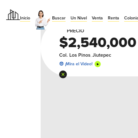
Inicio
Buscar
Un Nivel
Venta
Renta
Coloni
🔥 Da Click en la Foto p/ Expanderla
PRECIO
$2,540,000
Col.
Los Pinos
Jiutepec
,
😎 ¡Mira el Video!