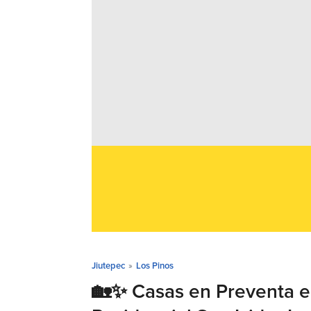
Jiutepec
»
Los Pinos
🏡✨ Casas en Preventa en