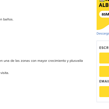
en baños.
Descarga
ESCR
 en una de las zonas con mayor crecimiento y plusvalía
isita.
EMAI