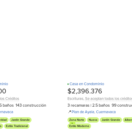
minio
Casa en Condominio
¡Estrena!
D
00
$2,396.376
los Créditos
Escrituras
,
Se aceptan todos los crédito
5
baños
143
construcción
3
recamaras
2.5
baños
99
constru
|
rnavaca
📍
Plan de Ayala
,
Cuernavaca
ridad
Jardín Grande
Zona Norte
Nueva
Jardín Grande
Alber
to
Estilo Tradicional
Estilo Moderno