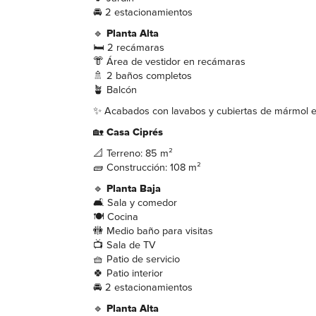
🚘 2 estacionamientos
🔹
Planta Alta
🛏️ 2 recámaras
👘 Área de vestidor en recámaras
🚿 2 baños completos
🪴 Balcón
✨ Acabados con lavabos y cubiertas de mármol 
🏡
Casa Ciprés
📐 Terreno: 85 m²
🧱 Construcción: 108 m²
🔹
Planta Baja
🛋️ Sala y comedor
🍽️ Cocina
🚻 Medio baño para visitas
📺 Sala de TV
🧺 Patio de servicio
🍀 Patio interior
🚘 2 estacionamientos
🔹
Planta Alta