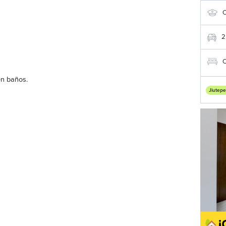
C
2
C
en baños.
Jiutepe