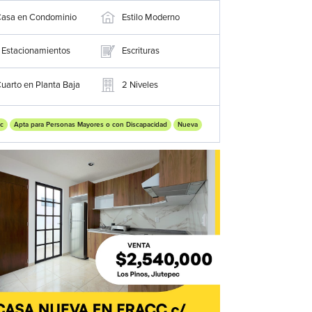
asa en Condominio
Estilo Moderno
Estacionamientos
Escrituras
uarto en Planta Baja
2
Niveles
c
Apta para Personas Mayores o con Discapacidad
Nueva