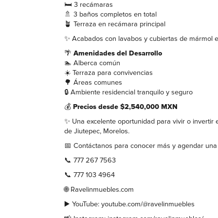
🛏️ 3 recámaras
🚿 3 baños completos en total
🪴 Terraza en recámara principal
✨ Acabados con lavabos y cubiertas de mármol 
🌴
Amenidades del Desarrollo
🏊 Alberca común
☀️ Terraza para convivencias
🌳 Áreas comunes
🔒 Ambiente residencial tranquilo y seguro
💰
Precios desde $2,540,000 MXN
✨ Una excelente oportunidad para vivir o invertir
de Jiutepec, Morelos.
📅 Contáctanos para conocer más y agendar una v
📞 777 267 7563
📞 777 103 4964
🌐 Ravelinmuebles.com
▶️ YouTube: youtube.com/@ravelinmuebles