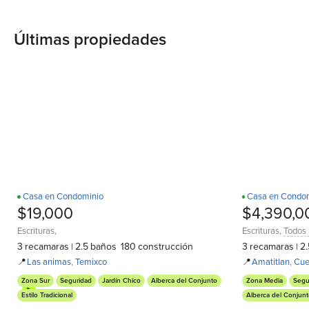
Últimas propiedades
Casa en Condominio
Casa en Condo
D
$19,000
$4,390,0
Escrituras
,
Escrituras
,
Todos 
3
recamaras
2.5
baños
180
construcción
3
recamaras
2.
|
|
📍
Las animas
,
Temixco
📍
Amatitlan
,
Cue
Zona Sur
Seguridad
Jardín Chico
Alberca del Conjunto
Zona Media
Segu
Estilo Tradicional
Alberca del Conjun