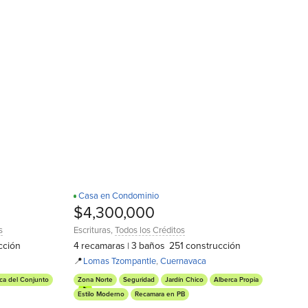
Casa en Condominio
Recamara en PB
D
$4,300,000
s
Escrituras
,
Todos los Créditos
cción
4
recamaras
3
baños
251
construcción
|
📍
Lomas Tzompantle
,
Cuernavaca
ca del Conjunto
Zona Norte
Seguridad
Jardín Chico
Alberca Propia
Estilo Moderno
Recamara en PB