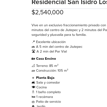
Residencial San Isidro Lo
$2,540,000
Vive en un exclusivo fraccionamiento privado con
minutos del centro de Jiutepec y 2 minutos del P
seguridad y plusvalía para tu familia.
📍 Excelente ubicación
🚗 A 5 min del centro de Jiutepec
🛣️ A 2 min del Par Vial
🏡
Casa Encino
📐 Terreno: 85 m²
🧱 Construcción: 105 m²
🔹
Planta Baja
🛋️ Sala y comedor
🍽️ Cocina
🚿 1 baño completo
🛏️ 1 recámara
🧺 Patio de servicio
🍀 Jardín