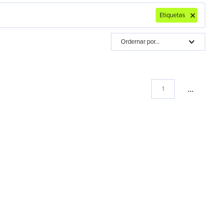
Etiquetas
Ordernar por...
...
1