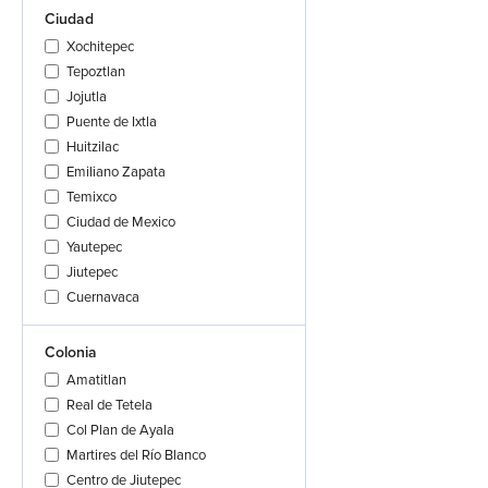
Ciudad
Xochitepec
Tepoztlan
Jojutla
Puente de Ixtla
Huitzilac
Emiliano Zapata
Temixco
Ciudad de Mexico
Yautepec
Jiutepec
Cuernavaca
Colonia
Amatitlan
Real de Tetela
Col Plan de Ayala
Martires del Río Blanco
Centro de Jiutepec