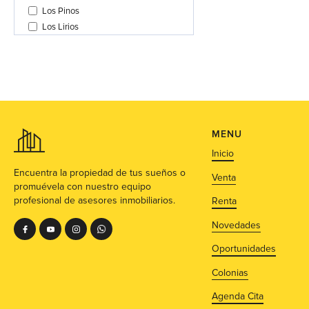
Los Pinos
Los Lirios
Las animas
Lomas del Mirador
Calzada de los reyes
Colonia Morelos
Zona Rancho Cortes
San Juan
MENU
Margarita Maza de Juárez
Inicio
Chalma Sur
Las Quintas
Encuentra la propiedad de tus sueños o
Venta
Bosques de Cuernavaca
promuévela con nuestro equipo
profesional de asesores inmobiliarios.
Renta
Geovillas La Hacienda
10 de Abril
Novedades
Jardines de Tlaltenango
Oportunidades
Tabachines
Las cumbres
Colonias
Real San Anton
Agenda Cita
Rincones de la Herradura